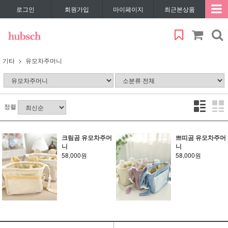
로그인
회원가입
마이페이지
최근본상품
기타
유모차주머니
정렬
크림곰 유모차주머
쁘띠곰 유모차주머
니
니
58,000원
58,000원