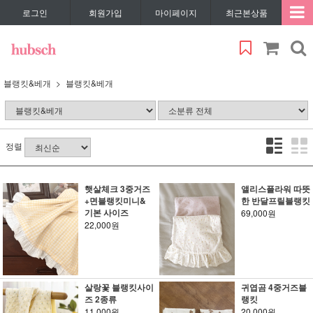
로그인
회원가입
마이페이지
최근본상품
블랭킷&베개
블랭킷&베개
정렬
햇살체크 3중거즈
앨리스플라워 따뜻
+면블랭킷미니&
한 반달프릴블랭킷
기본 사이즈
69,000원
22,000원
살랑꽃 블랭킷사이
귀엽곰 4중거즈블
즈 2종류
랭킷
11,000원
20,000원