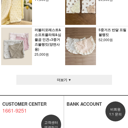
러블리포레스트&
5중거즈 반달 프릴
소프트플라워&심
블랭킷
플곰 인견+3중거
52,000원
즈블랭킷(양면사
용)
25,000원
더보기 ▼
CUSTOMER CENTER
BANK ACCOUNT
1661-9251
비회원
1:1 문의
고객센터
연결하기