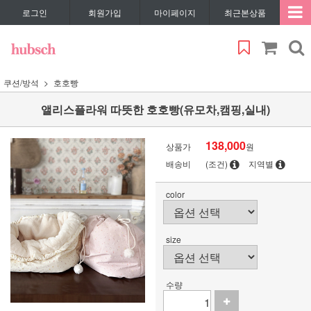
로그인
회원가입
마이페이지
최근본상품
쿠션/방석
호호빵
앨리스플라워 따뜻한 호호빵(유모차,캠핑,실내)
138,000
상품가
원
배송비
(조건)
지역별
color
size
수량