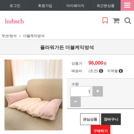
로그인
회원가입
마이페이지
최근본상품
쿠션/방석
더블케익방석
플라워가든 더블케익방석
96,000
상품가
원
배송비
(조건)
지역별
수량
관심상품
장바구니
구매하기