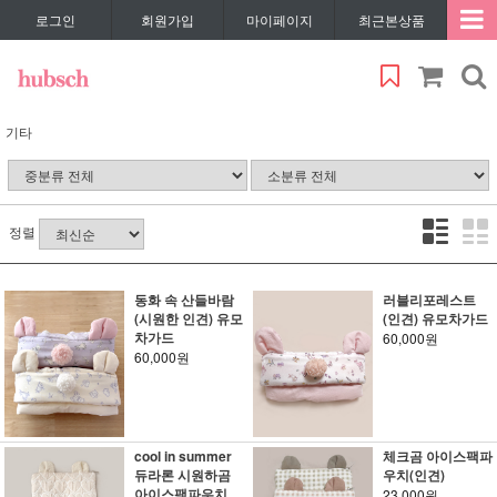
로그인
회원가입
마이페이지
최근본상품
기타
정렬
동화 속 산들바람
러블리포레스트
(시원한 인견) 유모
(인견) 유모차가드
차가드
60,000원
60,000원
cool in summer
체크곰 아이스팩파
듀라론 시원하곰
우치(인견)
아이스팩파우치
23,000원