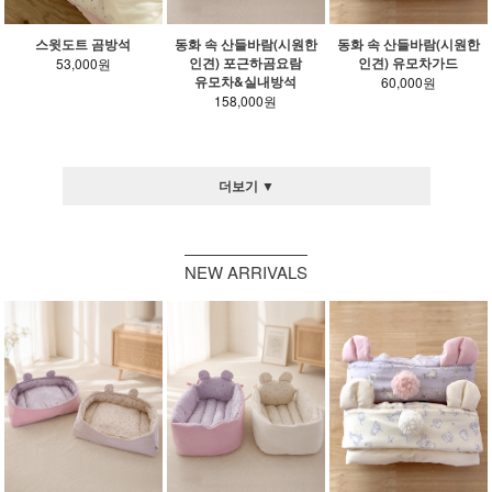
스윗도트 곰방석
동화 속 산들바람(시원한
동화 속 산들바람(시원한
인견) 포근하곰요람
인견) 유모차가드
53,000원
유모차&실내방석
60,000원
158,000원
더보기 ▼
NEW ARRIVALS